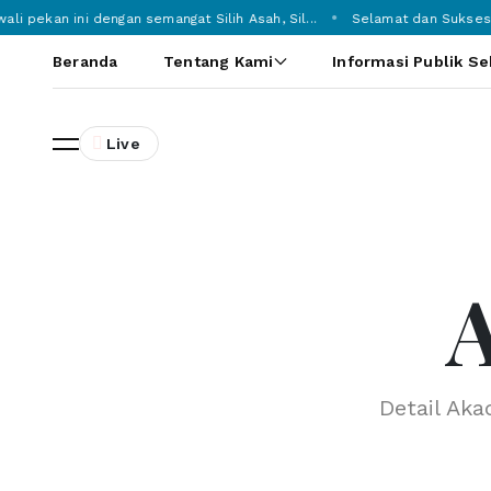
li pekan ini dengan semangat Silih Asah, Sil...
Selamat dan Sukses k
Beranda
Tentang Kami
Informasi Publik S
Live
Detail A