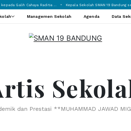
epada Galih Cahaya Raditia ...
Kepala Sekolah SMAN 19 Bandung seba
ekolah
Managemen Sekolah
Agenda
Data Sek
Artis Sekola
kademik dan Prestasi **MUHAMMAD JAWAD MI