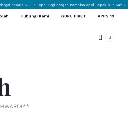
gai Kepala S...
Apel Pagi dengan Pembina Apel Bapak Ikun Sabiku..
olah
Hubungi Kami
GURU PIKET
APPS 19
Dark tog
h
GHWARDI**