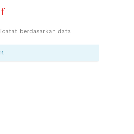
if
f.